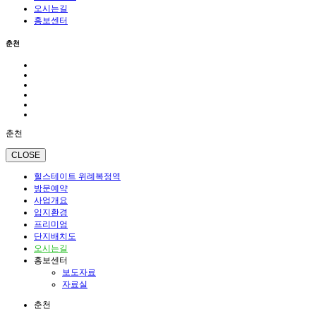
오시는길
홍보센터
춘천
춘천
CLOSE
힐스테이트 위례복정역
방문예약
사업개요
입지환경
프리미엄
단지배치도
오시는길
홍보센터
보도자료
자료실
춘천