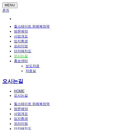
MENU
춘천
힐스테이트 위례복정역
방문예약
사업개요
입지환경
프리미엄
단지배치도
오시는길
홍보센터
보도자료
자료실
오시는길
HOME
오시는길
힐스테이트 위례복정역
방문예약
사업개요
입지환경
프리미엄
단지배치도