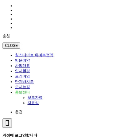
춘천
CLOSE
힐스테이트 위례복정역
방문예약
사업개요
입지환경
프리미엄
단지배치도
오시는길
홍보센터
보도자료
자료실
춘천
계정에 로그인합니다