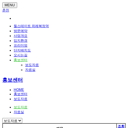
MENU
춘천
힐스테이트 위례복정역
방문예약
사업개요
입지환경
프리미엄
단지배치도
오시는길
홍보센터
보도자료
자료실
홍보센터
HOME
홍보센터
보도자료
보도자료
자료실
조회