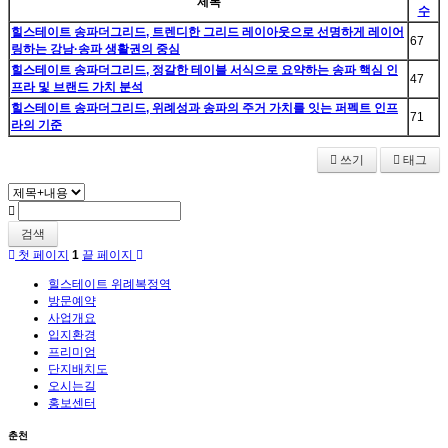
제목
수
힐스테이트 송파더그리드, 트렌디한 그리드 레이아웃으로 선명하게 레이어
67
링하는 강남·송파 생활권의 중심
힐스테이트 송파더그리드, 정갈한 테이블 서식으로 요약하는 송파 핵심 인
47
프라 및 브랜드 가치 분석
힐스테이트 송파더그리드, 위례성과 송파의 주거 가치를 잇는 퍼펙트 인프
71
라의 기준
쓰기
태그
검색
첫 페이지
1
끝 페이지
힐스테이트 위례복정역
방문예약
사업개요
입지환경
프리미엄
단지배치도
오시는길
홍보센터
춘천