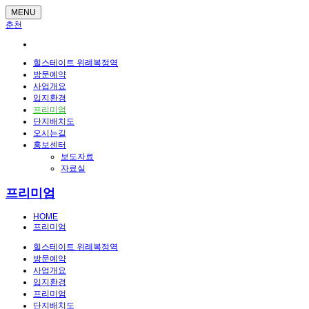
MENU
춘천
힐스테이트 위례복정역
방문예약
사업개요
입지환경
프리미엄
단지배치도
오시는길
홍보센터
보도자료
자료실
프리미엄
HOME
프리미엄
힐스테이트 위례복정역
방문예약
사업개요
입지환경
프리미엄
단지배치도