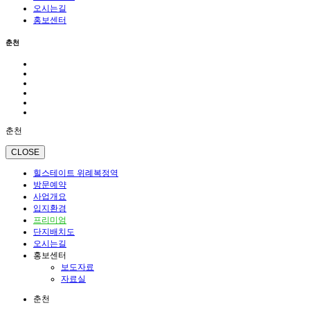
오시는길
홍보센터
춘천
춘천
CLOSE
힐스테이트 위례복정역
방문예약
사업개요
입지환경
프리미엄
단지배치도
오시는길
홍보센터
보도자료
자료실
춘천