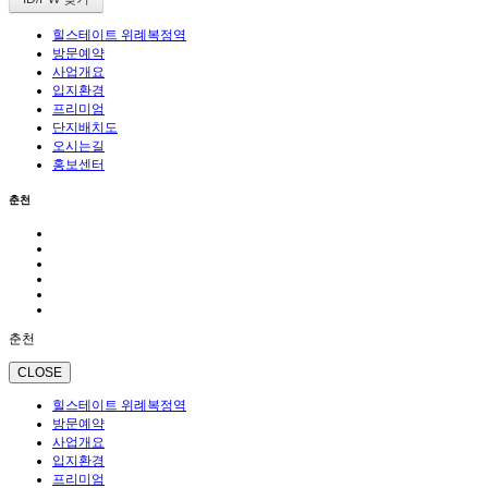
힐스테이트 위례복정역
방문예약
사업개요
입지환경
프리미엄
단지배치도
오시는길
홍보센터
춘천
춘천
CLOSE
힐스테이트 위례복정역
방문예약
사업개요
입지환경
프리미엄