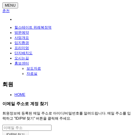
MENU
춘천
힐스테이트 위례복정역
방문예약
사업개요
입지환경
프리미엄
단지배치도
오시는길
홍보센터
보도자료
자료실
회원
HOME
이메일 주소로 계정 찾기
회원정보에 등록된 메일 주소로 아이디/비밀번호를 알려드립니다. 메일 주소를 입
력하고 "ID/PW 찾기" 버튼을 클릭해 주세요.