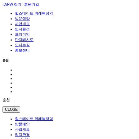
ID/PW 찾기
|
회원가입
힐스테이트 위례복정역
방문예약
사업개요
입지환경
프리미엄
단지배치도
오시는길
홍보센터
춘천
춘천
CLOSE
힐스테이트 위례복정역
방문예약
사업개요
입지환경