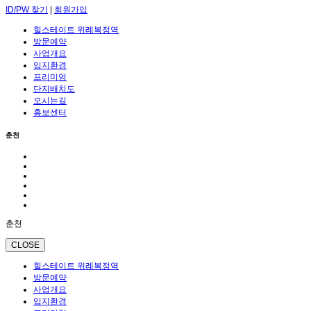
ID/PW 찾기
|
회원가입
힐스테이트 위례복정역
방문예약
사업개요
입지환경
프리미엄
단지배치도
오시는길
홍보센터
춘천
춘천
CLOSE
힐스테이트 위례복정역
방문예약
사업개요
입지환경