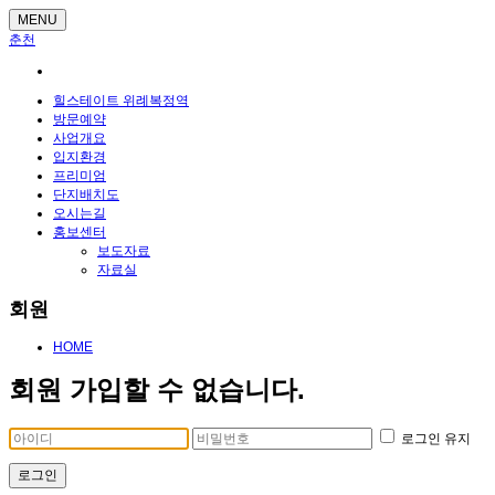
MENU
춘천
힐스테이트 위례복정역
방문예약
사업개요
입지환경
프리미엄
단지배치도
오시는길
홍보센터
보도자료
자료실
회원
HOME
회원 가입할 수 없습니다.
로그인 유지
로그인