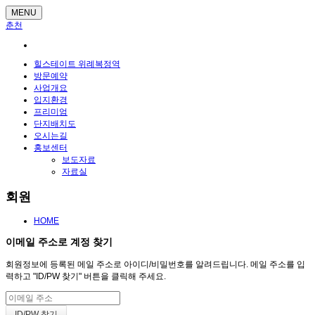
MENU
춘천
힐스테이트 위례복정역
방문예약
사업개요
입지환경
프리미엄
단지배치도
오시는길
홍보센터
보도자료
자료실
회원
HOME
이메일 주소로 계정 찾기
회원정보에 등록된 메일 주소로 아이디/비밀번호를 알려드립니다. 메일 주소를 입
력하고 "ID/PW 찾기" 버튼을 클릭해 주세요.