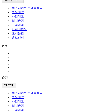
힐스테이트 위례복정역
방문예약
사업개요
입지환경
프리미엄
단지배치도
오시는길
홍보센터
춘천
춘천
CLOSE
힐스테이트 위례복정역
방문예약
사업개요
입지환경
프리미엄